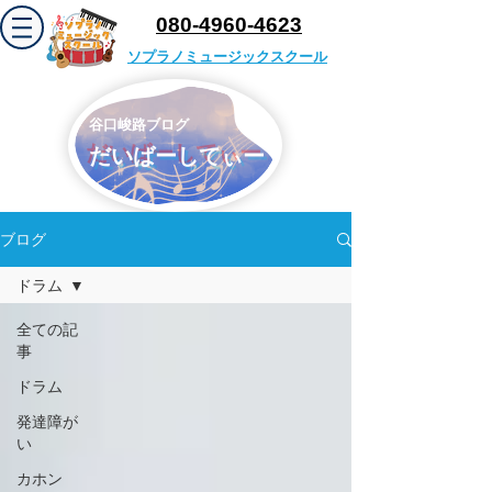
​080-4960-4623
ソプラノミュージックスクール
​谷口峻路ブログ
だいばーしてぃー
ブログ
ドラム
全ての記
事
ドラム
発達障が
い
カホン